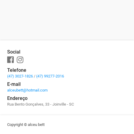
Social
Telefone
(47) 3027-1826
/
(47) 99277-2016
E-mail
alceubett@hotmail.com
Endereço
Rua Bento Gonçalves, 33
-
Joinville
-
SC
Copyright © alceu bett