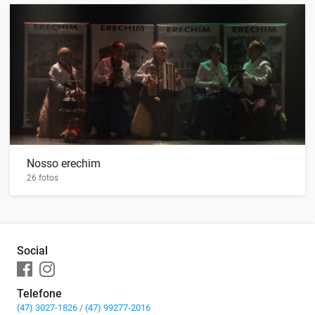
Nosso erechim
26 fotos
Social
Telefone
(47) 3027-1826
/
(47) 99277-2016