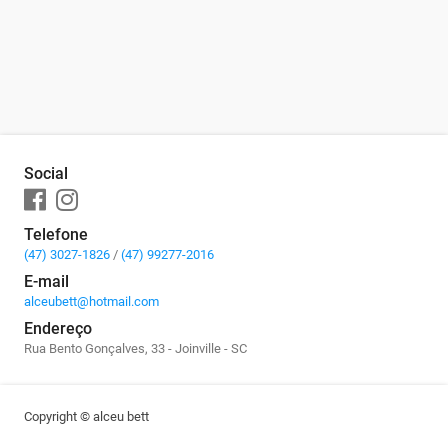
Social
Telefone
(47) 3027-1826
/
(47) 99277-2016
E-mail
alceubett@hotmail.com
Endereço
Rua Bento Gonçalves, 33
-
Joinville
-
SC
Copyright © alceu bett